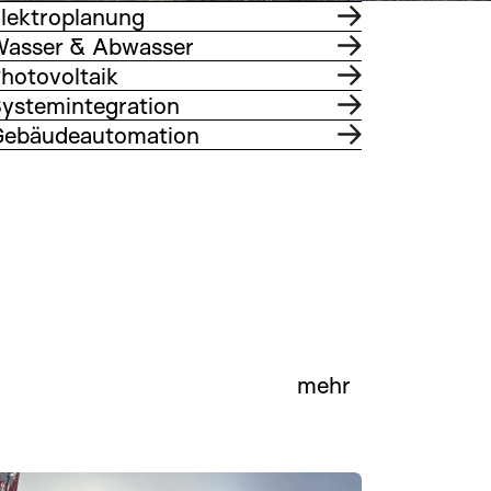
lektroplanung
asser & Abwasser
hotovoltaik
ystemintegration
ebäudeautomation
mehr
ymnasium Thun