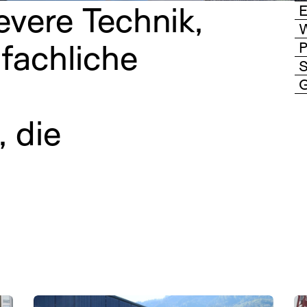
evere Technik,
E
W
fachliche
P
S
G
, die
10. Etappe
Neubau Betriebsgebäude, Wilderswil
G