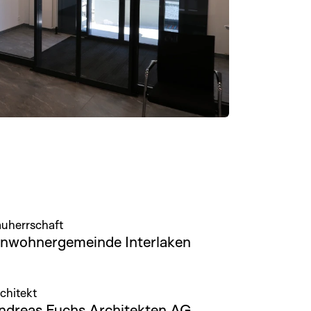
uherrschaft
inwohnergemeinde Interlaken
chitekt
ndreas Fuchs Architekten AG