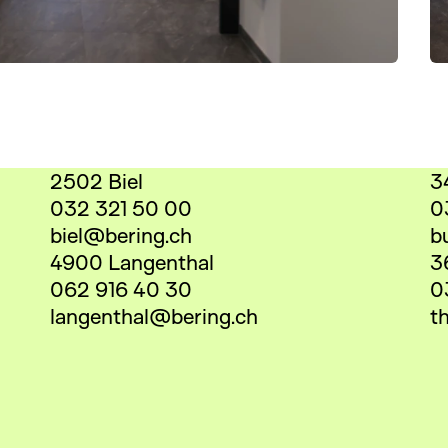
2502 Biel
3
032 321 50 00
0
biel@bering.ch
b
4900 Langenthal
3
062 916 40 30
0
langenthal@bering.ch
t