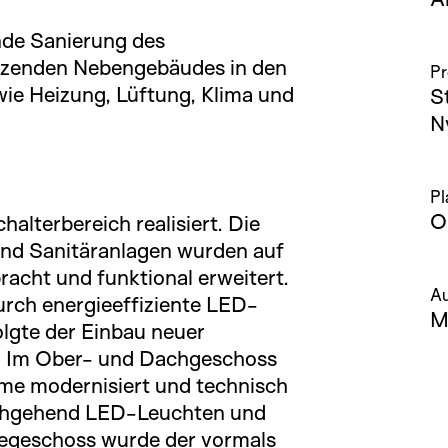
nde Sanierung des
zenden Nebengebäudes in den
Pr
wie Heizung, Lüftung, Klima und
S
N
P
O
alterbereich realisiert. Die
nd Sanitäranlagen wurden auf
acht und funktional erweitert.
A
rch energieeffiziente LED-
M
olgte der Einbau neuer
. Im Ober- und Dachgeschoss
me modernisiert und technisch
rchgehend LED-Leuchten und
iegeschoss wurde der vormals