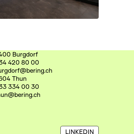
400 Burgdorf
34 420 80 00
urgdorf@bering.ch
604 Thun
33 334 00 30
hun@bering.ch
LINKEDIN