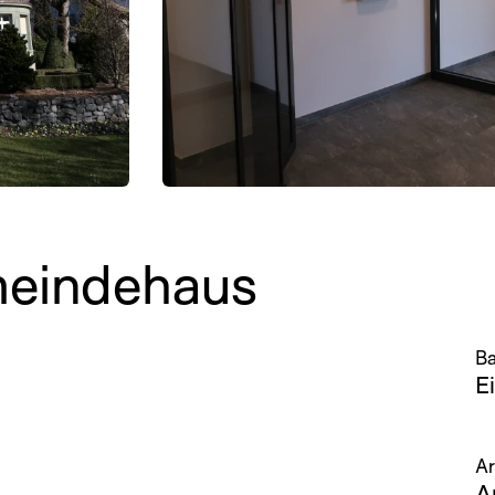
meindehaus
Ba
E
Ar
A