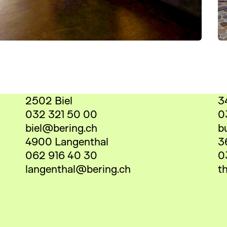
2502 Biel
3
032 321 50 00
0
biel@bering.ch
b
4900 Langenthal
3
062 916 40 30
0
langenthal@bering.ch
t