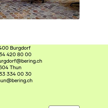
400 Burgdorf
34 420 80 00
urgdorf@bering.ch
604 Thun
33 334 00 30
hun@bering.ch