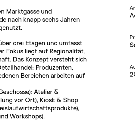
Ar
hen Marktgasse und
A
de nach knapp sechs Jahren
genutzt.
Pr
 über drei Etagen und umfasst
S
 Fokus liegt auf Regionalität,
haft. Das Konzept versteht sich
etailhandel: Produzenten,
A
2
edenen Bereichen arbeiten auf
Geschosse): Atelier &
lung vor Ort), Kiosk & Shop
eislaufwirtschaftsprodukte),
und Workshops).